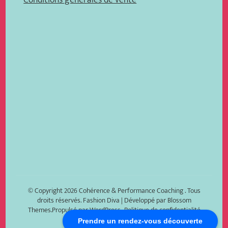
Conditions générales de vente
© Copyright 2026
Cohérence & Performance Coaching
. Tous
droits réservés.
Fashion Diva | Développé par
Blossom
Themes
.Propulsé par
WordPress
.
Politique de confidentialité
Prendre un rendez-vous découverte